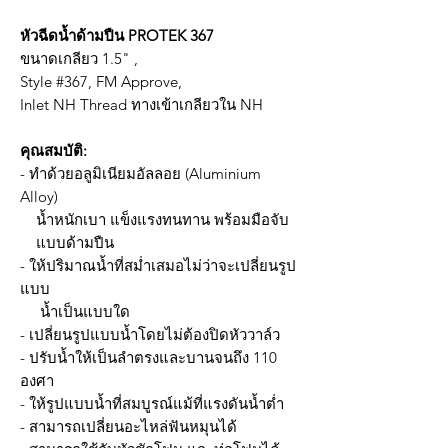
หัวฉีดน้ำด้ามปืน PROTEK 367
ขนาดเกลียว 1.5" ,
Style #367, FM Approve,
Inlet NH Thread ทางเข้าเกลียวใน NH
คุณสมบัติ:
- ทำด้วยอลูมิเนียมอัลลอย (Aluminium
Alloy)
น้ำหนักเบา แข็งแรงทนทาน พร้อมมือจับ
แบบด้ามปืน
- ให้ปริมาณน้ำที่สม่ำเสมอไม่ว่าจะเปลี่ยนรูป
แบบ
น้ำเป็นแบบใด
- เปลี่ยนรูปแบบน้ำโดยไม่ต้องปิดหัววาล์ว
- ปรับน้ำให้เป็นลำตรงและบานจนถึง 110
องศา
- ให้รูปแบบน้ำที่สมบูรณ์แม้ที่แรงดันน้ำต่ำ
- สามารถเปลี่ยนอะไหล่ฟันหมุนได้