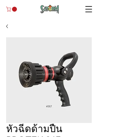
หัวฉีดด้ามปืน