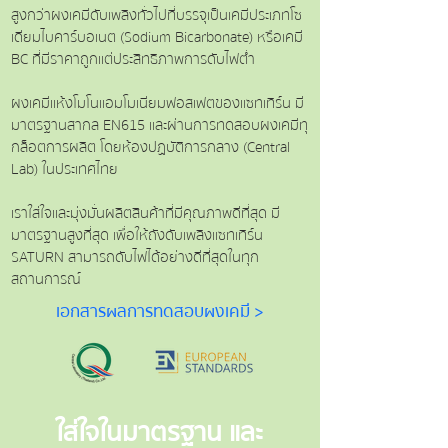
สูงกว่าผงเคมีดับเพลิงทั่วไปที่บรรจุเป็นเคมีประเภทโซ
เดียมไบคาร์บอเนต (Sodium Bicarbonate) หรือเคมี
BC ที่มีราคาถูกแต่ประสิทธิภาพการดับไฟต่ำ
ผงเคมีแห้งโมโนแอมโมเนียมฟอสเฟตของแซทเทิร์น มี
มาตรฐานสากล EN615 และ
ผ่านการทดสอบผงเคมีทุ
กล็อตการผลิต โดยห้องปฏบัติการกลาง (Central
Lab) ในประเทศไทย
เราใส่ใจและมุ่งมั่นผลิตสินค้าที่มีคุณภาพดีที่สุด มี
มาตรฐานสูงที่สุด เพื่อให้ถังดับเพลิงแซทเทิร์น
SATURN สามารถดับไฟได้อย่างดีที่สุดในทุก
สถานการณ์
เอกสารผลการทดสอบผงเคมี >
ใส่ใจในมาตรฐาน และ