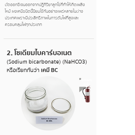
ตัดออกซิเจนออกจากปฏิกิริยาลูกโซ่ที่ทำให้เกิดเพลิง
ไหม้ ผงเคมีชนิดนี้
นิยมใช้กันอย่างแพร่หลายในต่าง
ประเทศเพราะมีประสิทธิภาพในการดับไฟที่สูงและ
ครอบคลุมไฟทุกประเภท
2. โซเดียมไบคาร์บอเนต
(Sodium bicarbon
ate) (NaHCO3)
หรือเรียกกันว่า
เคมี BC
ถังดับเพลิง
ทั่วไป