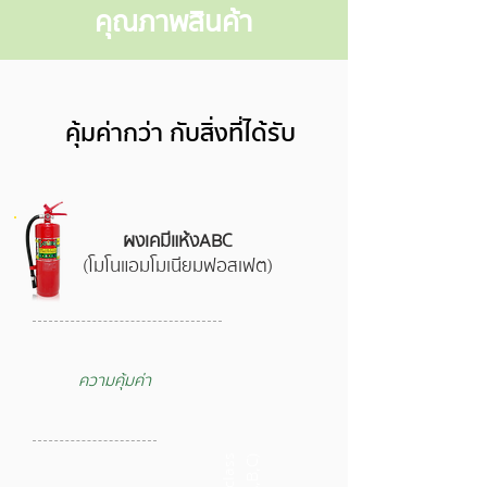
คุณภาพสินค้า
คุ้มค่ากว่า กับสิ่งที่ได้รับ
ผงเคมีแห้งABC
(โมโนแอมโมเนียมฟอสเฟต)
ความคุ้มค่า
3
c
l
a
s
s
(
A
,
B
,
C
)