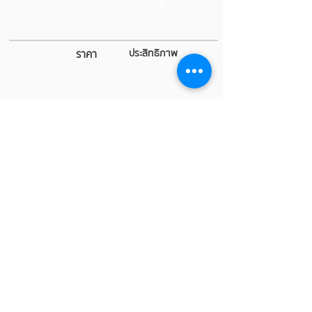
ราคา
ประสิทธิภาพ
ผงเคมีแห้งทั่วไป
(โซเดียมไบคาร์บอเนต)
ความคุ้มค่า
2
c
l
a
s
(
B
,
C
s
)
ราคา
ประสิทธิภาพ