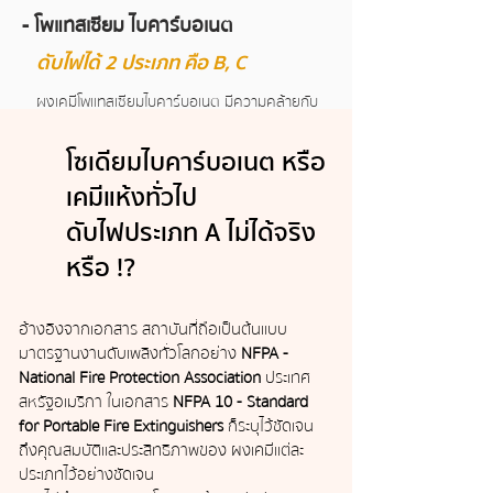
- โพแทสเซียม ไบคาร์บอเนต
ดับไฟได้ 2 ประเภท คือ B, C
ผงเคมีโพแทสเซียมไบคาร์บอเนต มีความคล้ายกับ
โซเดียมไบคาร์บอเนต เนื่องจากสามารถดับไฟเฉพาะ
ประเภท B และ C เช่นเดียวกัน แต่จะมีประสิทธิภาพใน
โซเดียมไบคาร์บอเนต หรือ
การดับไฟไประเภท B ได้ดีกว่าโซเดียมไบคาร์บอเนต
เคมีแห้งทั่วไป
- โซเดียม คลอไรด์
ดับไฟประเภท A ไม่ได้จริง
สำหรับดับไฟ ประเภท D
หรือ !?
ผงเคมีที่ใช้ส่วนประกอบหลักโซเดียมคลอไรด์ จะใช้
สำหรับดับเพลิงประเภท D (โลหะติดไฟ)โดยเฉพาะ
อ้างอิงจากเอกสาร สถาบันที่ถือเป็นต้นแบบ
ถังดับเพลิงที่บรรจุเคมีประเภทนี้จะมีตัวถัง สีเหลือง
มาตรฐานงานดับเพลิงทั่วโลกอย่าง
NFPA -
ตามมาตรฐานของ NFPA
National Fire Protection Association
ประเทศ
สหรัฐอเมริกา
ในเอกสาร
NFPA 10 - Standard
for Portable Fire Extinguishers
ก็ระบุไว้ชัดเจน
ถึงคุณสมบัติและประสิทธิภาพของ ผงเคมีแต่ละ
ประเภทไว้อย่างชัดเจน