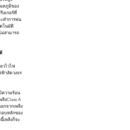
ุณหภูมิของ
งเกอร์ที่
งจะทำการพ่น
ตโนมัติ
ะไม่สามารถ
ด้
เหลวไวไฟ
ฟฟ้าลัดวงจร
มิความร้อน
พลิงClass A
ออกจากเพลิง
ะกอบหลักของ
ี้เพลิงก็จะ