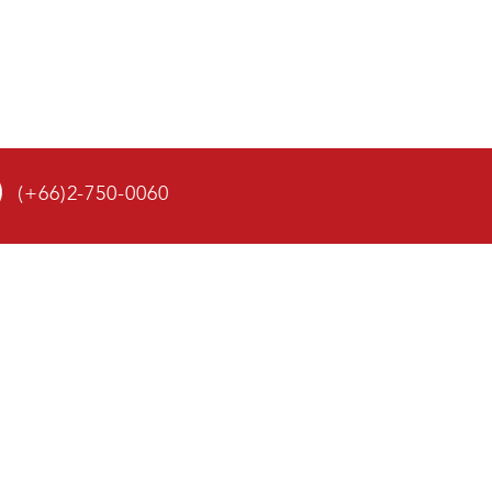
(+66)2-750-0060
IT US
่ที่ 12 ถนนบางนา-ตราด กม.12 (กิ่งแก้ว 15)
าชาเทวะ อำเภอบางพลี จังหวัดสมุทรปราการ
0
2-750-0060
@sbsw.co.th
sit@sbsw.co.th