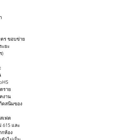
า
 เมตร ขอบข่าย
้ระยะ
ร)
:
น
oHS
นตราย
ปคงาน
ิดสนิมของ
อสเฟต
 615 และ
กห้อง
้าไม่เป็น