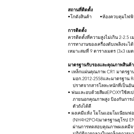
สถานที่ติดตั้ง
•โกดังสินค้า •ห้องควบคุมไฟฟ้
การติดตั้ง
ควรติดตั้งที่ความสูงไม่เกิน 2-2.5
การทางานของเครื่องดับเพลิงจะได
เหมาะสมที่ 9 ตารางเมตร (3x3 เมต
มาตรฐานรับรองและคุณภาพสินค้า
• เหล็กแผ่นคุณภาพ CR1 มาตรฐา
มอก.2012-2558และมาตรฐาน R
ปราศจากสารโลหะหนักที่เป็นอั
• พ่นและอบด้วยสีผงEPOXYใช้สเ
ภายนอกคุณภาพสูง ป้องกันการเก
ตัวถังได้ดี
• ผงเคมีแห้ง โมโนแอมโมเนียมฟ
(NH4H2PO4)มาตรฐานยุโรป EN
ผ่านการทดสอบคุณภาพผงเคมีจา
ปฏิบัติการกลางในทุกล็อตการนาเข