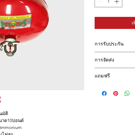
เ
การรับประกัน
รับประกันผงเคมี 5 ป
การจัดส่ง
จัดส่งฟรีเขตกรุงเ
แถมฟรี
ซื้อขั้นต่ำ 5,000 บาท
ใบตรวจเช็คเครื่อง
ตั้ง
0
นมัติ
ขนาด10ปอนด์
o Ammonium
บไฟสูง