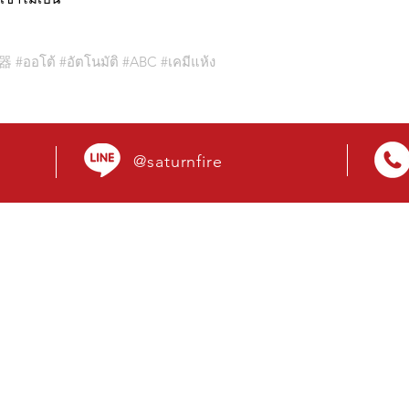
火器 #ออโต้ #อัตโนมัติ #ABC #เคมีแห้ง
@saturnfire
OUR SERVICES
VIS
- เครื่องดับเพลิง ถังดับเพลิง
99 หมู
- ตู้ดับเพลิง
ตำบลร
- ระบบดับเพลิงอัตโนมัติ
1054
- วาล์วระบบดับเพลิง
- สายดับเพลิงและข้อต่อ
(+66)
- ป้ายสัญลักษณ์และไฟฉุกเฉิน
sales
chava