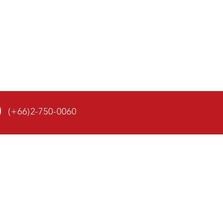
(+66)2-750-0060
IT US
่ที่ 12 ถนนบางนา-ตราด กม.12 (กิ่งแก้ว 15)
าชาเทวะ อำเภอบางพลี จังหวัดสมุทรปราการ
0