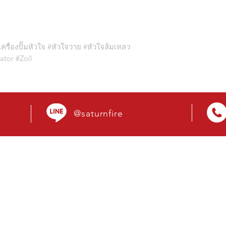
เครื่องปั๊มหัวใจ #หัวใจวาย #หัวใจล้มเหลว
lator #Zoll
@saturnfire
OUR SERVICES
VIS
- เครื่องดับเพลิง ถังดับเพลิง
99 หมู
- ตู้ดับเพลิง
ตำบลร
- ระบบดับเพลิงอัตโนมัติ
1054
- วาล์วระบบดับเพลิง