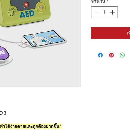
จำนวน
*
เ
D 3
พทำได้ง่ายดายและถูกต้องมากขึ้น"