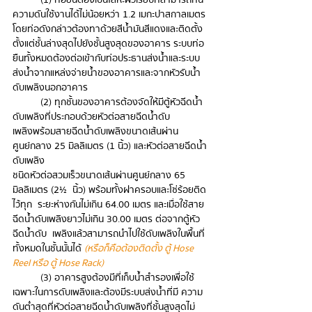
ความดันใช้งานได้ไม่น้อยหว่า 1.2 เมกะปาสกาลเมตร 
โดยท่อดังกล่าวต้องทาด้วยสีน้ำมันสีแดงและติดตั้ง
ตั้งแต่ชั้นล่างสุดไปยังชั้นสูงสุดของอาคาร ระบบท่อ
ยืนทั้งหมดต้องต่อเข้ากับท่อประธานส่งน้ำและระบบ
ส่งน้ำจากแหล่งจ่ายน้ำของอาคารและจากหัวรับน้ำ
ดับเพลิงนอกอาคาร
(2) ทุกชั้นของอาคารต้องจัดให้มีตู้หัวฉีดน้ำ
ดับเพลิงที่ประกอบด้วยหัวต่อสายฉีดน้ําดับ
เพลิงพร้อมสายฉีดน้ำดับเพลิงขนาดเส้นผ่าน
ศูนย์กลาง 25 มิลลิเมตร (1 นิ้ว) และหัวต่อสายฉีดน้ำ
ดับเพลิง  
ชนิดหัวต่อสวมเร็วขนาดเส้นผ่านศูนย์กลาง 65 
มิลลิเมตร (2½  นิ้ว) พร้อมทั้งฝาครอบและโซ่ร้อยติด
ไว้ทุก  ระยะห่างกันไม่เกิน 64.00 เมตร และเมื่อใช้สาย
ฉีดน้ําดับเพลิงยาวไม่เกิน 30.00 เมตร ต่อจากตู้หัว
ฉีดน้ำดับ  เพลิงแล้วสามารถนําไปใช้ดับเพลิงในพื้นที่
ทั้งหมดในชั้นนั้นได้ 
(หรือก็คือต้องติดตั้ง ตู้ Hose 
Reel หรือ ตู้ Hose Rack)
(3) อาคารสูงต้องมีที่เก็บน้ำสํารองเพื่อใช้
เฉพาะในการดับเพลิงและต้องมีระบบส่งน้ำที่มี ความ
ดันต่ำสุดที่หัวต่อสายฉีดน้ําดับเพลิงที่ชั้นสูงสุดไม่