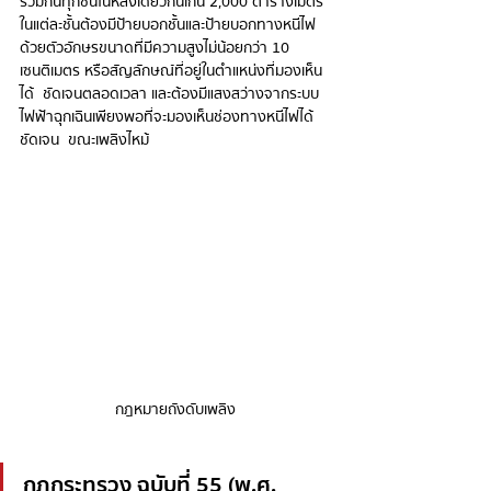
รวมกันทุกชั้นในหลังเดียวกันเกิน 2,000 ตารางเมตร 
ในแต่ละชั้นต้องมีป้ายบอกชั้นและป้ายบอกทางหนีไฟ  
ด้วยตัวอักษรขนาดที่มีความสูงไม่น้อยกว่า 10 
เซนติเมตร หรือสัญลักษณ์ที่อยู่ในตําแหน่งที่มองเห็น
ได้  ชัดเจนตลอดเวลา และต้องมีแสงสว่างจากระบบ
ไฟฟ้าฉุกเฉินเพียงพอที่จะมองเห็นช่องทางหนีไฟได้
ชัดเจน  ขณะเพลิงไหม้
กฎหมายถังดับเพลิง
กฎกระทรวง ฉบับที่ 55 (พ.ศ. 