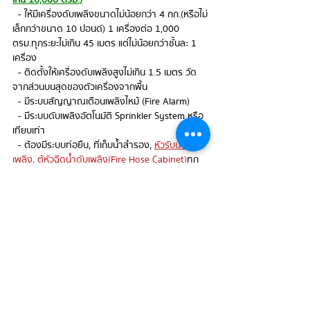
เกิน 10,000 ตรม.)
  - ให้มีเครื่องดับเพลิงขนาดไม่น้อยกว่า 4 กก.(หรือไม่
เล็กกว่าขนาด 10 ปอนด์) 1 เครื่องต่อ 1,000 
ตรม.ทุกระยะไม่เกิน 45 เมตร แต่ไม่น้อยกว่าชั้นละ 1 
เครื่อง
  - ติดตั้งให้เครื่องดับเพลิงสูงไม่เกิน 1.5 เมตร วัด
จากส่วนบนสุดของตัวเครื่องจากพื้น
  - มีระบบสัญญาณเตือนเพลิงไหม้ (Fire Alarm)
  - มีระบบดับเพลิงอัตโนมัติ Sprinkler System หรือ
เทียบเท่า
  - ต้องมีระบบท่อยืน, ที่เก็บน้ำสำรอง, 
หัวรับน้ำดับ
เพลิง
, 
ตู้หัวฉีดน้ำดับเพลิง(Fire Hose Cabinet)
ทุก
ชั้น และติดตั้งห่างกันไม่เกิน 64 เมตร
หมายเหตุ
**กฎหมายเป็นเพียงการระบุข้อกำหนด
ขั้นต่ำ
เท่านั้น 
ในการใช้งานจริงควรประเมินความเสี่ยงด้วยความ
รอบคอบ เพื่อความปลอดภัยต่อผู้ใช้และทรัพย์สินสูง
ที่สุด***
**สำหรับโรงงานอุตสาหกรรม หรือสถานบริการ จะมี
กฎกระทรวงที่ครอบคลุมอยู่อีก ซึ่งโดยรวมข้อกำหนด
จะสูงกว่าที่ระบุในนี้ครับ