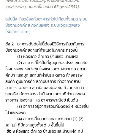
(ไฟล์ประกาศจะรวบรวมทุกการอัพเดทรวมไว้ใน
เอกสารเดียว  ฉบับแก้ไข ฉบับที่ 63 (พ.ศ.2551)
ฉบับนี้จะเกี่ยวข้องกับอาคารทั่วไปเกือบทั้งหมด ระบบ
ป้องกันอัคคีภัย ถังดับเพลิง ระบบแจ้งเหตุเพลิง
ไหม้(fire alarm)
ข้อ 2
 	อาคารดังต่อไปนี้ต้องมีวิธีการเกี่ยวกับการ
ป้องกันอัคคีภัยตามที่กําหนดในกฎกระทรวงนี้
(1) ห้องแถว ตึกแถว บ้านแถว บ้านแฝด
(2) อาคารที่ใช้เป็นที่ชุมนุมของประชาชน เช่น 
โรงมหรสพ หอประชุมโรงแรม สถานพยาบาล สถาน
ศึกษา หอสมุด สถานกีฬาในร่ม ตลาด ห้างสรรพ
สินค้า ศูนย์การค้า สถานบริการ ท่าอากาศยาน 
อาคาร  จอดรถ สถานีขนส่งมวลชน ที่จอดรถ ท่า
จอดเรือ ภัตตาคาร สํานักงาน สถานที่ทําการของ
ราชการ โรงงาน   และอาคารพาณิชย์ เป็นต้น 
(3) อาคารอยู่อาศัยรวมที่มีตั้งแต่ 4 หน่วยขึ้น
ไป และหอพัก
(4) อาคารอื่นนอกจากอาคารตาม (1) (2) 
และ (3) ที่มีความสูงตั้งแต่ 3 ชั้นขึ้นไป
 ข้อ 3
 ห้องแถว ตึกแถว บ้านแถว และบ้านแฝด ที่มี