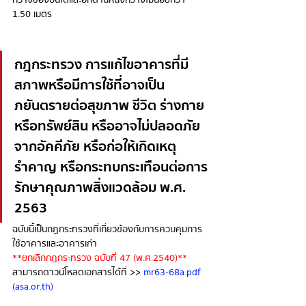
กว้างของบันไดและอีกด้านหนึ่งกว้างไม่น้อยกว่า 
1.50 เมตร 
กฎกระทรวง การแก้ไขอาคารที่มี
สภาพหรือมีการใช้ที่อาจเป็น
ภยันตรายต่อสุขภาพ ชีวิต ร่างกาย 
หรือทรัพย์สิน หรืออาจไม่ปลอดภัย
จากอัคคีภัย หรือก่อให้เกิดเหตุ
รำคาญ หรือกระทบกระเทือนต่อการ
รักษาคุณภาพสิ่งแวดล้อม พ.ศ. 
2563
ฉบับนี้เป็น
กฎกระทรวงที่เกี่ยวข้องกับการควบคุมการ
ใช้อาคารและอาคารเก่า 
**ยกเลิกกฎกระทรวง ฉบับที่ 47 (พ.ศ.2540)**
สามารถดาวน์โหลดเอกสารได้ที่ >> 
mr63-68a.pdf 
(asa.or.th)